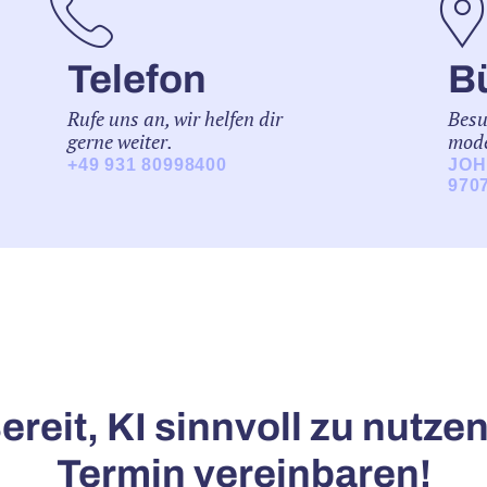
Telefon
B
Rufe uns an, wir helfen dir
Besu
gerne weiter.
mod
+49 931 80998400
JOH
707
ereit, KI sinnvoll zu nutze
Termin vereinbaren!