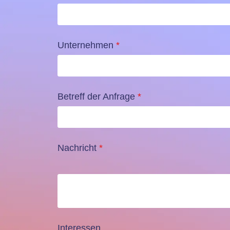
Unternehmen
*
Betreff der Anfrage
*
Nachricht
*
Interessen