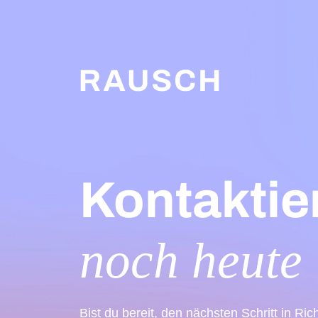
Kontaktie
noch heute
Bist du bereit, den nächsten Schritt in Ri