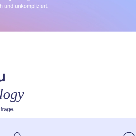
ch und unkompliziert.
u
logy
frage.