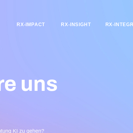
RX-IMPACT
RX-INSIGHT
RX-INTEG
re uns
chtung KI zu gehen?