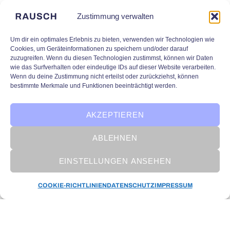
Zustimmung verwalten
Um dir ein optimales Erlebnis zu bieten, verwenden wir Technologien wie
Cookies, um Geräteinformationen zu speichern und/oder darauf
zuzugreifen. Wenn du diesen Technologien zustimmst, können wir Daten
wie das Surfverhalten oder eindeutige IDs auf dieser Website verarbeiten.
Wenn du deine Zustimmung nicht erteilst oder zurückziehst, können
bestimmte Merkmale und Funktionen beeinträchtigt werden.
AKZEPTIEREN
ABLEHNEN
EINSTELLUNGEN ANSEHEN
KI Forschung
COOKIE-RICHTLINIEN
DATENSCHUTZ
IMPRESSUM
KI-NERGY: Heizungsoptimierung
durch KI im Gebäudesektor
Trotz moderner Technik arbeiten viele
Heizungsanlagen suboptimal. Eine