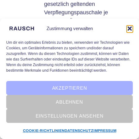
gesetzlich geltenden
Verpflegungspauschale je
Reisetag, Übernachtungen,
Zustimmung verwalten
Bahnfahrt 1. Klasse,
Mietwagen, Taxi, PKW-
Um dir ein optimales Erlebnis zu bieten, verwenden wir Technologien wie
Benutzung, Car-Sharing oder
Cookies, um Geräteinformationen zu speichern und/oder darauf
andere Transportdienstleister,
zuzugreifen. Wenn du diesen Technologien zustimmst, können wir Daten
wie das Surfverhalten oder eindeutige IDs auf dieser Website verarbeiten.
Parkgebühren und
Wenn du deine Zustimmung nicht erteilst oder zurückziehst, können
dergleichen. Bei Fahrten mit
bestimmte Merkmale und Funktionen beeinträchtigt werden.
dem PKW von Auftragnehmer-
Mitarbeitern sind 0,50 EUR je
AKZEPTIEREN
gefahrenen Kilometer zu
ABLEHNEN
erstatten. Die Kosten für Flüge
werden in Rechnung gestellt,
EINSTELLUNGEN ANSEHEN
sofern der Kunde, bzw. ein
durch ihn benannter
COOKIE-RICHTLINIEN
DATENSCHUTZ
IMPRESSUM
Ansprechpartner, ihnen vorher