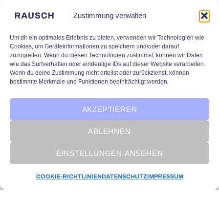
Zustimmung verwalten
Um dir ein optimales Erlebnis zu bieten, verwenden wir Technologien wie
Cookies, um Geräteinformationen zu speichern und/oder darauf
zuzugreifen. Wenn du diesen Technologien zustimmst, können wir Daten
wie das Surfverhalten oder eindeutige IDs auf dieser Website verarbeiten.
Wenn du deine Zustimmung nicht erteilst oder zurückziehst, können
bestimmte Merkmale und Funktionen beeinträchtigt werden.
AKZEPTIEREN
ABLEHNEN
EINSTELLUNGEN ANSEHEN
KI in Unternehmen
COOKIE-RICHTLINIEN
DATENSCHUTZ
IMPRESSUM
Der Circle of AI: Die wichtigsten
Teilbereiche der Künstlichen
Intelligenz im Überblick
Wie geht man eigentlich vor, wenn