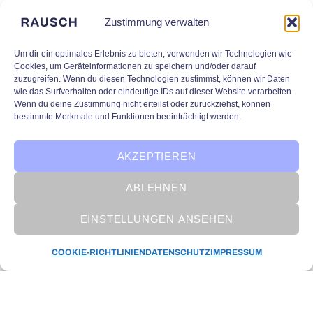
Zustimmung verwalten
Um dir ein optimales Erlebnis zu bieten, verwenden wir Technologien wie
Cookies, um Geräteinformationen zu speichern und/oder darauf
zuzugreifen. Wenn du diesen Technologien zustimmst, können wir Daten
wie das Surfverhalten oder eindeutige IDs auf dieser Website verarbeiten.
Wenn du deine Zustimmung nicht erteilst oder zurückziehst, können
bestimmte Merkmale und Funktionen beeinträchtigt werden.
AKZEPTIEREN
ABLEHNEN
EINSTELLUNGEN ANSEHEN
KI in Unternehmen
COOKIE-RICHTLINIEN
DATENSCHUTZ
IMPRESSUM
Der Circle of AI: Die wichtigsten
Teilbereiche der Künstlichen
Intelligenz im Überblick
Wie geht man eigentlich vor, wenn