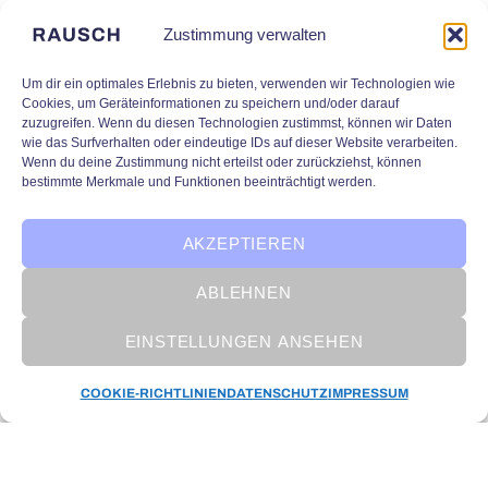
Zustimmung verwalten
Um dir ein optimales Erlebnis zu bieten, verwenden wir Technologien wie
Cookies, um Geräteinformationen zu speichern und/oder darauf
zuzugreifen. Wenn du diesen Technologien zustimmst, können wir Daten
wie das Surfverhalten oder eindeutige IDs auf dieser Website verarbeiten.
Wenn du deine Zustimmung nicht erteilst oder zurückziehst, können
bestimmte Merkmale und Funktionen beeinträchtigt werden.
AKZEPTIEREN
ABLEHNEN
EINSTELLUNGEN ANSEHEN
KI Forschung
COOKIE-RICHTLINIEN
DATENSCHUTZ
IMPRESSUM
KI-NERGY: Heizungsoptimierung
durch KI im Gebäudesektor
Trotz moderner Technik arbeiten viele
Heizungsanlagen suboptimal. Eine