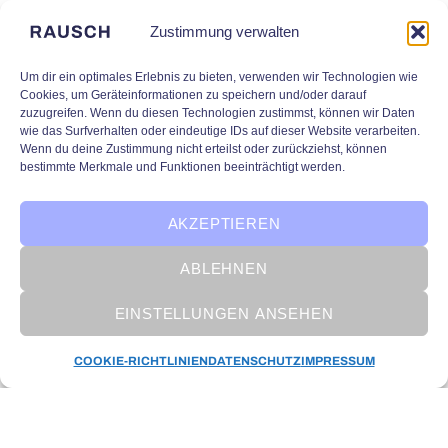
Zustimmung verwalten
Um dir ein optimales Erlebnis zu bieten, verwenden wir Technologien wie
Cookies, um Geräteinformationen zu speichern und/oder darauf
zuzugreifen. Wenn du diesen Technologien zustimmst, können wir Daten
wie das Surfverhalten oder eindeutige IDs auf dieser Website verarbeiten.
Wenn du deine Zustimmung nicht erteilst oder zurückziehst, können
bestimmte Merkmale und Funktionen beeinträchtigt werden.
AKZEPTIEREN
ABLEHNEN
EINSTELLUNGEN ANSEHEN
KI in Unternehmen
COOKIE-RICHTLINIEN
DATENSCHUTZ
IMPRESSUM
Der Circle of AI: Die wichtigsten
Teilbereiche der Künstlichen
Intelligenz im Überblick
Wie geht man eigentlich vor, wenn