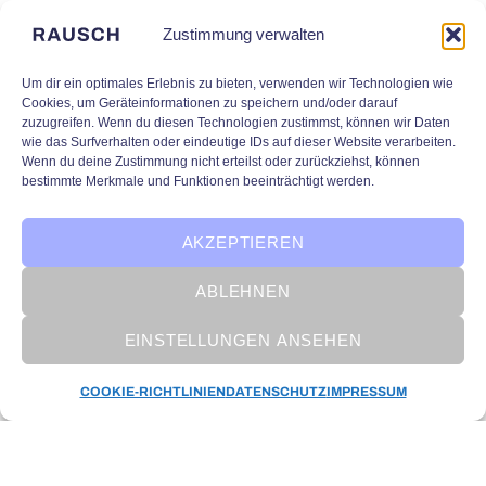
Zustimmung verwalten
Um dir ein optimales Erlebnis zu bieten, verwenden wir Technologien wie
Cookies, um Geräteinformationen zu speichern und/oder darauf
zuzugreifen. Wenn du diesen Technologien zustimmst, können wir Daten
wie das Surfverhalten oder eindeutige IDs auf dieser Website verarbeiten.
Wenn du deine Zustimmung nicht erteilst oder zurückziehst, können
bestimmte Merkmale und Funktionen beeinträchtigt werden.
AKZEPTIEREN
ABLEHNEN
EINSTELLUNGEN ANSEHEN
KI Forschung
COOKIE-RICHTLINIEN
DATENSCHUTZ
IMPRESSUM
KI-NERGY: Heizungsoptimierung
durch KI im Gebäudesektor
Trotz moderner Technik arbeiten viele
Heizungsanlagen suboptimal. Eine